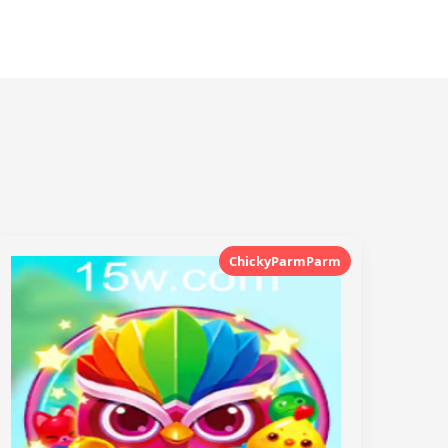
ChickyParmParm