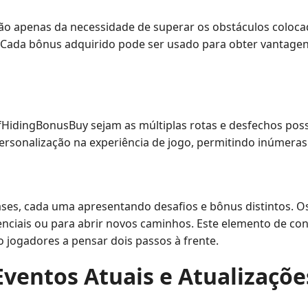
 apenas da necessidade de superar os obstáculos coloca
. Cada bônus adquirido pode ser usado para obter vanta
fHidingBonusBuy sejam as múltiplas rotas e desfechos poss
ersonalização na experiência de jogo, permitindo inúmeras
ases, cada uma apresentando desafios e bônus distintos. O
enciais ou para abrir novos caminhos. Este elemento de co
o jogadores a pensar dois passos à frente.
Eventos Atuais e Atualizaçõe