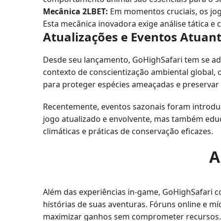
Mecânica 2LBET:
Em momentos cruciais, os jog
Esta mecânica inovadora exige análise tática
Atualizações e Eventos Atuan
Desde seu lançamento, GoHighSafari tem se ada
contexto de conscientização ambiental global,
para proteger espécies ameaçadas e preservar
Recentemente, eventos sazonais foram introdu
jogo atualizado e envolvente, mas também ed
climáticas e práticas de conservação eficazes.
A
Além das experiências in-game, GoHighSafari c
histórias de suas aventuras. Fóruns online e m
maximizar ganhos sem comprometer recursos.