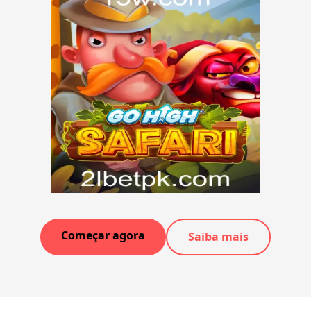
Começar agora
Saiba mais