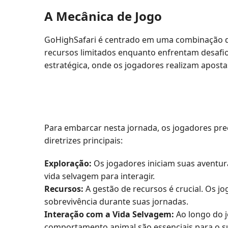
A Mecânica de Jogo
GoHighSafari é centrado em uma combinação de
recursos limitados enquanto enfrentam desafio
estratégica, onde os jogadores realizam aposta
Para embarcar nesta jornada, os jogadores pr
diretrizes principais:
Exploração:
Os jogadores iniciam suas aventur
vida selvagem para interagir.
Recursos:
A gestão de recursos é crucial. Os j
sobrevivência durante suas jornadas.
Interação com a Vida Selvagem:
Ao longo do j
comportamento animal são essenciais para o s