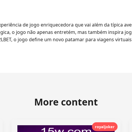
periência de jogo enriquecedora que vai além da típica av
lógica, o jogo não apenas entretém, mas também inspira j
LBET, o jogo define um novo patamar para viagens virtuais
More content
royaljoker