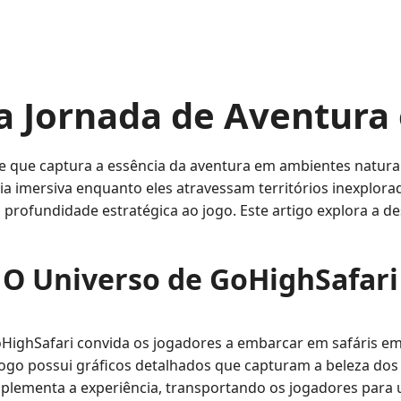
 Jornada de Aventura 
que captura a essência da aventura em ambientes naturai
a imersiva enquanto eles atravessam territórios inexplora
profundidade estratégica ao jogo. Este artigo explora a de
O Universo de GoHighSafari
HighSafari convida os jogadores a embarcar em safáris em
jogo possui gráficos detalhados que capturam a beleza dos
 complementa a experiência, transportando os jogadores pa