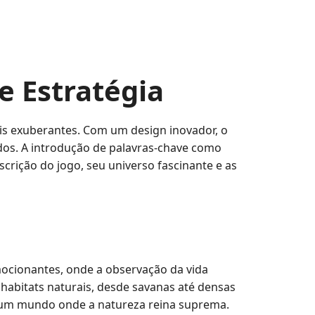
e Estratégia
s exuberantes. Com um design inovador, o
dos. A introdução de palavras-chave como
scrição do jogo, seu universo fascinante e as
ocionantes, onde a observação da vida
 habitats naturais, desde savanas até densas
ra um mundo onde a natureza reina suprema.