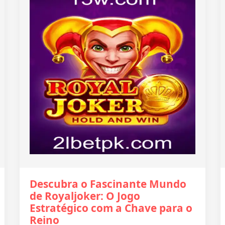
Descubra o Fascinante Mundo
de Royaljoker: O Jogo
Estratégico com a Chave para o
Reino