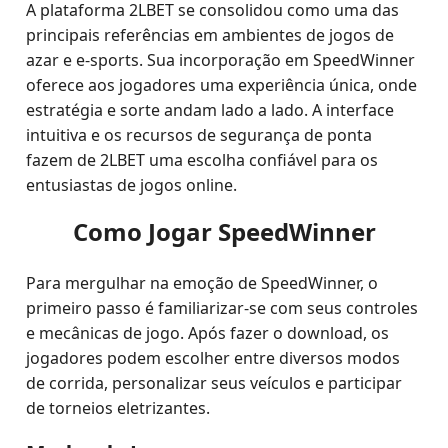
A plataforma 2LBET se consolidou como uma das
principais referências em ambientes de jogos de
azar e e-sports. Sua incorporação em SpeedWinner
oferece aos jogadores uma experiência única, onde
estratégia e sorte andam lado a lado. A interface
intuitiva e os recursos de segurança de ponta
fazem de 2LBET uma escolha confiável para os
entusiastas de jogos online.
Como Jogar SpeedWinner
Para mergulhar na emoção de SpeedWinner, o
primeiro passo é familiarizar-se com seus controles
e mecânicas de jogo. Após fazer o download, os
jogadores podem escolher entre diversos modos
de corrida, personalizar seus veículos e participar
de torneios eletrizantes.