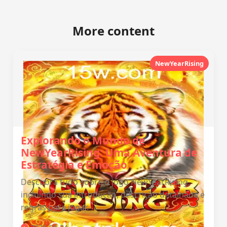
More content
NewYearRising
Explorando o Mundo de
NewYearRising: Uma Aventura de
Estratégia e Emoção
Descubra tudo sobre o jogo NewYearRising,
incluindo sua introdução, descrição detalhada e
regras para jogar.