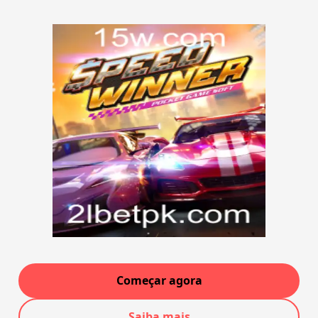
Começar agora
Saiba mais