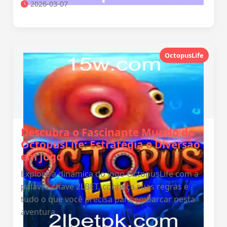
2026-03-07
OctopusLife
Descubra o Fascinante Mundo de
OctopusLife: Estratégia e Diversão
em Jogo
Explore a dinâmica do jogo OctopusLife com a
palavra-chave 2LBET, conheça suas regras e
tudo o que você precisa para embarcar nesta
aventura.