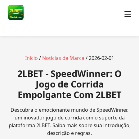
Início
/
Notícias da Marca
/ 2026-02-01
2LBET - SpeedWinner: O
Jogo de Corrida
Empolgante Com 2LBET
Descubra o emocionante mundo de SpeedWinner,
um inovador jogo de corrida com o suporte da
plataforma 2LBET. Saiba mais sobre sua introdução,
descrição e regras.