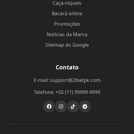
Caça-níqueis
Bacará online
Promoções
Notícias da Marca
Sitemap do Google
Contato
E-mail: support@2lbetpk.com
Telefone: +55 (11) 99999-9999