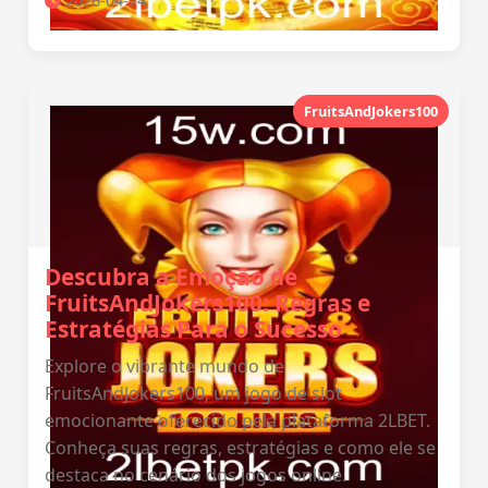
2026-04-24
FruitsAndJokers100
Descubra a Emoção de
FruitsAndJokers100: Regras e
Estratégias Para o Sucesso
Explore o vibrante mundo de
FruitsAndJokers100, um jogo de slot
emocionante oferecido pela plataforma 2LBET.
Conheça suas regras, estratégias e como ele se
destaca no cenário dos jogos online.