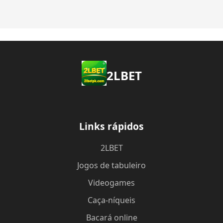
2LBET
Links rápidos
2LBET
Jogos de tabuleiro
Videogames
Caça-níqueis
Bacará online