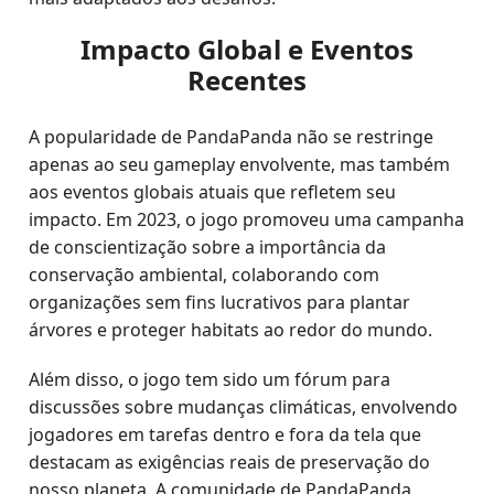
Impacto Global e Eventos
Recentes
A popularidade de PandaPanda não se restringe
apenas ao seu gameplay envolvente, mas também
aos eventos globais atuais que refletem seu
impacto. Em 2023, o jogo promoveu uma campanha
de conscientização sobre a importância da
conservação ambiental, colaborando com
organizações sem fins lucrativos para plantar
árvores e proteger habitats ao redor do mundo.
Além disso, o jogo tem sido um fórum para
discussões sobre mudanças climáticas, envolvendo
jogadores em tarefas dentro e fora da tela que
destacam as exigências reais de preservação do
nosso planeta. A comunidade de PandaPanda