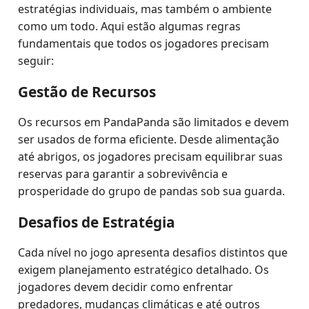
estratégias individuais, mas também o ambiente
como um todo. Aqui estão algumas regras
fundamentais que todos os jogadores precisam
seguir:
Gestão de Recursos
Os recursos em PandaPanda são limitados e devem
ser usados de forma eficiente. Desde alimentação
até abrigos, os jogadores precisam equilibrar suas
reservas para garantir a sobrevivência e
prosperidade do grupo de pandas sob sua guarda.
Desafios de Estratégia
Cada nível no jogo apresenta desafios distintos que
exigem planejamento estratégico detalhado. Os
jogadores devem decidir como enfrentar
predadores, mudanças climáticas e até outros