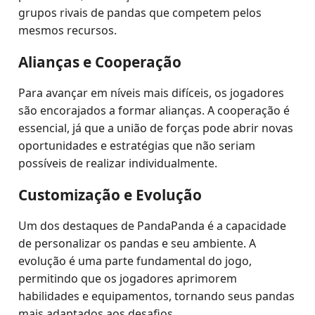
grupos rivais de pandas que competem pelos
mesmos recursos.
Alianças e Cooperação
Para avançar em níveis mais difíceis, os jogadores
são encorajados a formar alianças. A cooperação é
essencial, já que a união de forças pode abrir novas
oportunidades e estratégias que não seriam
possíveis de realizar individualmente.
Customização e Evolução
Um dos destaques de PandaPanda é a capacidade
de personalizar os pandas e seu ambiente. A
evolução é uma parte fundamental do jogo,
permitindo que os jogadores aprimorem
habilidades e equipamentos, tornando seus pandas
mais adaptados aos desafios.