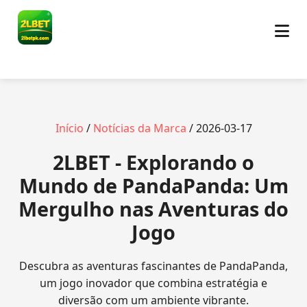
Início
/
Notícias da Marca
/ 2026-03-17
2LBET - Explorando o
Mundo de PandaPanda: Um
Mergulho nas Aventuras do
Jogo
Descubra as aventuras fascinantes de PandaPanda,
um jogo inovador que combina estratégia e
diversão com um ambiente vibrante.