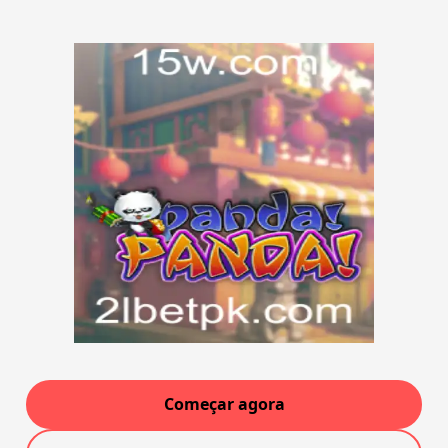
Começar agora