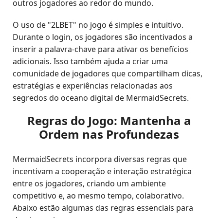
outros jogadores ao redor do mundo.
O uso de "2LBET" no jogo é simples e intuitivo.
Durante o login, os jogadores são incentivados a
inserir a palavra-chave para ativar os benefícios
adicionais. Isso também ajuda a criar uma
comunidade de jogadores que compartilham dicas,
estratégias e experiências relacionadas aos
segredos do oceano digital de MermaidSecrets.
Regras do Jogo: Mantenha a
Ordem nas Profundezas
MermaidSecrets incorpora diversas regras que
incentivam a cooperação e interação estratégica
entre os jogadores, criando um ambiente
competitivo e, ao mesmo tempo, colaborativo.
Abaixo estão algumas das regras essenciais para