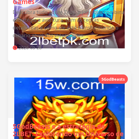
Games
Descubra tudo sobre Zeus, o jogo que combina
estratégia e aventura, com as regras
detalhadas e como ele está transformando o
cenário atual dos videogames.
2026-03-28
5GodBeasts
5GodBeasts e a estratégia de
2LBET: Explorando um Universo de