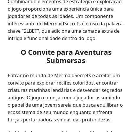
Combinando elementos de estratégia e exploração,
o jogo proporciona uma experiência única para
jogadores de todas as idades. Um componente
interessante do MermaidSecrets é o uso da palavra-
chave "2LBET", que adiciona uma camada extra de
intriga e funcionalidade dentro do jogo.
O Convite para Aventuras
Submersas
Entrar no mundo de MermaidSecrets é aceitar um
convite para explorar recifes coloridos, encontrar
criaturas marinhas lendárias e desvendar segredos
antigos. O jogo começa com o jogador assumindo
o papel de uma jovem sereia que busca equilibrar o
ecossistema de seu mundo enquanto enfrenta
forças perturbadoras vindas das profundezas.