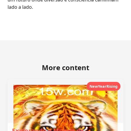
lado a lado.
More content
NewYearRising
Explorando o Mundo de