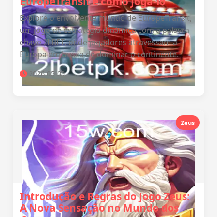
EuropeTransit e como Joga-lo
Explore o envolvente mundo de EuropeTransit,
um jogo de estratégia dinâmica com a palavra-
chave 2LBET, onde jogadores atravessam a
Europa em busca de dominar o continente.
2026-05-09
Zeus
Introdução e Regras do Jogo Zeus:
A Nova Sensação no Mundo dos