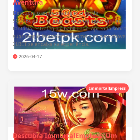
Aventura
Descubra o emocionante mundo de
5GodBeasts, um jogo envolvente que combina
fantasia, estratégia e habilidade. Aprenda sobre
suas regras inovadoras e como a palavra-chave
2LBET se encaixa na experiência.
2026-04-17
ImmortalEmpress
Descubra ImmortalEmpress: Um