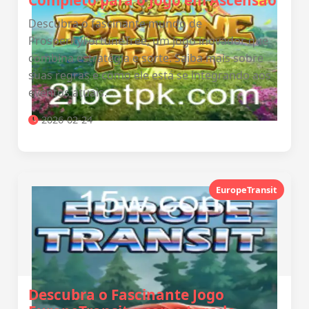
Completo para o Jogo em Ascensão
Descubra o fascinante mundo de
ProsperityFortuneTree, um jogo inovador que
combina estratégia e sorte. Saiba mais sobre
suas regras e como ele está se integrando aos
eventos atuais.
2026-02-24
EuropeTransit
Descubra o Fascinante Jogo