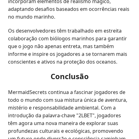
incorporam elementos de realismo mágico,
adaptando desafios baseados em ocorrências reais
no mundo marinho.
Os desenvolvedores têm trabalhado em estreita
colaboração com biólogos marinhos para garantir
que o jogo não apenas entreta, mas também
informe e inspire os jogadores a se tornarem mais
conscientes e ativos na proteção dos oceanos.
Conclusão
MermaidSecrets continua a fascinar jogadores de
todo o mundo com sua mistura única de aventura,
mistério e responsabilidade ambiental. Com a
introdução da palavra-chave "2LBET", jogadores
têm agora uma nova maneira de explorar suas
profundezas culturais e ecológicas, promovendo
um futuro onde diversão e consciência caminham