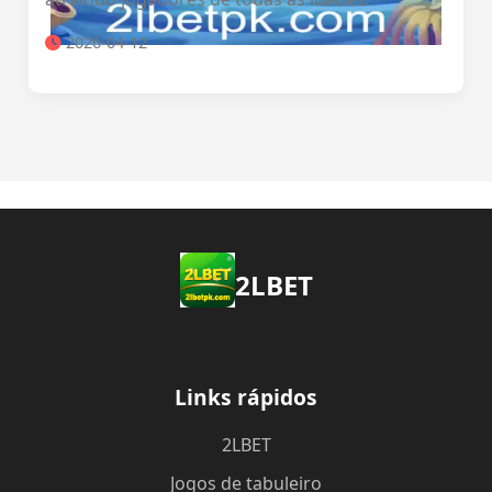
2026-04-12
2LBET
Links rápidos
2LBET
Jogos de tabuleiro