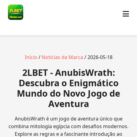
Início
/
Notícias da Marca
/ 2026-05-18
2LBET - AnubisWrath:
Descubra o Enigmático
Mundo do Novo Jogo de
Aventura
AnubisWrath é um jogo de aventura único que
combina mitologia egípcia com desafios modernos.
Explore as regras e a fascinante introdução ao