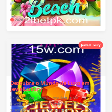
incorporando elementos atuais e a palavra-
chave 2LBET em suas mecânicas.
2026-03-20
JewelLuxury
Descubra o Mundo de Luxo em
JewelLuxury
Explore a experiência envolvente de
JewelLuxury, um jogo deslumbrante, incluindo
suas regras e como se destacar.