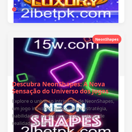
2026-04-19
NeonShapes
Descubra NeonShapes: A Nova
Sensação do Universo dos Jogos
Explore o universo intrigante de NeonShapes,
um jogo inovador que combina estratégia,
habilidade e a mais recente tecnologia de
realidade virtual.