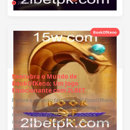
2026-02-22
BookOfKeno
Descubra o Mundo de
BookOfKeno: Um Jogo
Emocionante com 2LBET
Explore o universo fascinante de BookOfKeno,
um jogo que combina sorte e estratégia.
Conheça suas regras, configurações e
interações com a plataforma 2LBET, trazendo
uma experiência única aos jogadores.