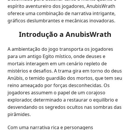
espírito aventureiro dos jogadores, AnubisWrath
oferece uma combinação de narrativa intrigante,
gráficos deslumbrantes e mecânicas inovadoras.
Introdução a AnubisWrath
A ambientação do jogo transporta os jogadores
para um antigo Egito místico, onde deuses e
mortais interagem em um cenário repleto de
mistérios e desafios. A trama gira em torno do deus
Anúbis, o temido guardião dos mortos, que tem seu
reino ameaçado por forças desconhecidas. Os
jogadores assumem o papel de um corajoso
explorador, determinado a restaurar o equilíbrio e
desvendando os segredos ocultos nas sombras das
pirâmides.
Com uma narrativa rica e personagens