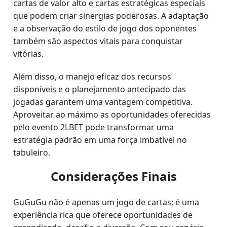
cartas de valor alto e cartas estratégicas especiais
que podem criar sinergias poderosas. A adaptação
e a observação do estilo de jogo dos oponentes
também são aspectos vitais para conquistar
vitórias.
Além disso, o manejo eficaz dos recursos
disponíveis e o planejamento antecipado das
jogadas garantem uma vantagem competitiva.
Aproveitar ao máximo as oportunidades oferecidas
pelo evento 2LBET pode transformar uma
estratégia padrão em uma força imbatível no
tabuleiro.
Considerações Finais
GuGuGu não é apenas um jogo de cartas; é uma
experiência rica que oferece oportunidades de