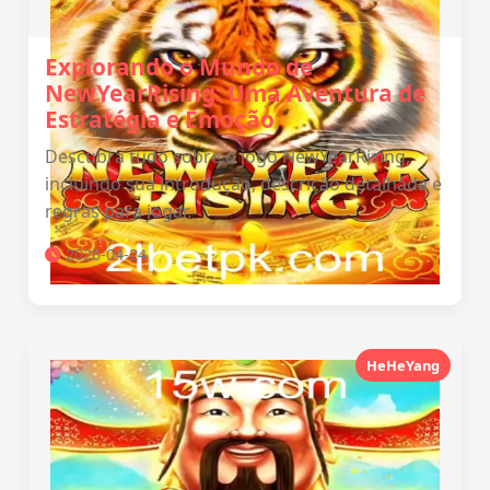
Explorando o Mundo de
NewYearRising: Uma Aventura de
Estratégia e Emoção
Descubra tudo sobre o jogo NewYearRising,
incluindo sua introdução, descrição detalhada e
regras para jogar.
2026-04-24
HeHeYang