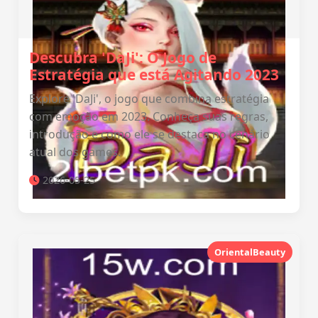
Descubra 'DaJi': O Jogo de
Estratégia que está Agitando 2023
Explore 'DaJi', o jogo que combina estratégia
com emoção em 2023. Conheça suas regras,
introdução e como ele se destaca no cenário
atual dos games.
2026-05-25
OrientalBeauty