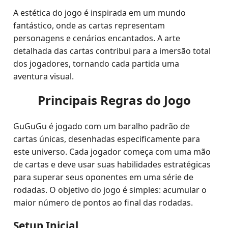
A estética do jogo é inspirada em um mundo
fantástico, onde as cartas representam
personagens e cenários encantados. A arte
detalhada das cartas contribui para a imersão total
dos jogadores, tornando cada partida uma
aventura visual.
Principais Regras do Jogo
GuGuGu é jogado com um baralho padrão de
cartas únicas, desenhadas especificamente para
este universo. Cada jogador começa com uma mão
de cartas e deve usar suas habilidades estratégicas
para superar seus oponentes em uma série de
rodadas. O objetivo do jogo é simples: acumular o
maior número de pontos ao final das rodadas.
Setup Inicial