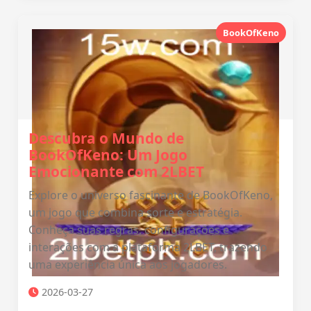
BookOfKeno
Descubra o Mundo de
BookOfKeno: Um Jogo
Emocionante com 2LBET
Explore o universo fascinante de BookOfKeno,
um jogo que combina sorte e estratégia.
Conheça suas regras, configurações e
interações com a plataforma 2LBET, trazendo
uma experiência única aos jogadores.
2026-03-27