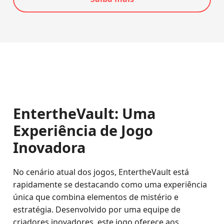
EntertheVault: Uma
Experiência de Jogo
Inovadora
No cenário atual dos jogos, EntertheVault está
rapidamente se destacando como uma experiência
única que combina elementos de mistério e
estratégia. Desenvolvido por uma equipe de
criadores inovadores, este jogo oferece aos