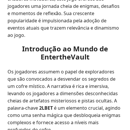
jogadores uma jornada cheia de enigmas, desafios
e momentos de reflexão. Sua crescente
popularidade é impulsionada pela adoção de
eventos atuais que trazem relevância e dinamismo
ao jogo.
Introdução ao Mundo de
EntertheVault
Os jogadores assumem o papel de exploradores
que são convocados a desvendar os segredos de
um cofre místico. A narrativa é rica e imersiva,
levando os jogadores a dimensões desconhecidas
cheias de artefatos misteriosos e pistas ocultas. A
palavra-chave
2LBET
é um elemento crucial, agindo
como uma senha mágica que desbloqueia enigmas
complexos e fornece acesso a níveis mais
profundos do cofre.