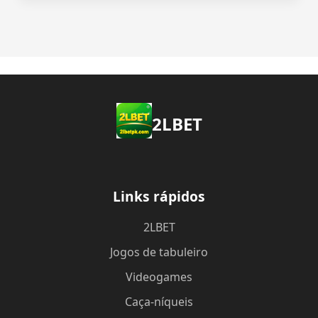
2LBET
Links rápidos
2LBET
Jogos de tabuleiro
Videogames
Caça-níqueis