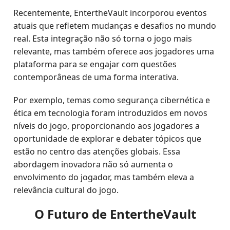
Recentemente, EntertheVault incorporou eventos
atuais que refletem mudanças e desafios no mundo
real. Esta integração não só torna o jogo mais
relevante, mas também oferece aos jogadores uma
plataforma para se engajar com questões
contemporâneas de uma forma interativa.
Por exemplo, temas como segurança cibernética e
ética em tecnologia foram introduzidos em novos
níveis do jogo, proporcionando aos jogadores a
oportunidade de explorar e debater tópicos que
estão no centro das atenções globais. Essa
abordagem inovadora não só aumenta o
envolvimento do jogador, mas também eleva a
relevância cultural do jogo.
O Futuro de EntertheVault