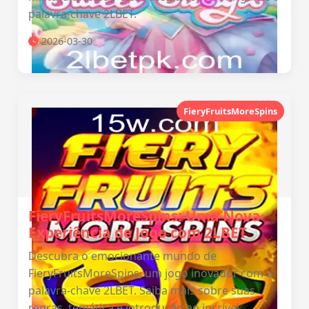
palavra-chave 2LBET.
2026-03-30
FieryFruitsMoreSpins
FieryFruitsMoreSpins: Uma Nova
Experiência de Jogo com 2LBET
Descubra o emocionante mundo de
FieryFruitsMoreSpins, um jogo inovador com a
palavra-chave 2LBET. Saiba mais sobre suas
regras, temática e introdução ao incrível