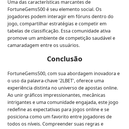
Uma das características marcantes de
FortuneGems500 é seu elemento social. Os
jogadores podem interagir em fóruns dentro do
jogo, compartilhar estratégias e competir em
tabelas de classificação. Essa comunidade ativa
promove um ambiente de competição saudável e
camaradagem entre os usuários.
Conclusão
FortuneGems500, com sua abordagem inovadora e
o uso da palavra-chave '2LBET', oferece uma
experiência distinta no universo de apostas online.
Ao unir gráficos impressionantes, mecânicas
intrigantes e uma comunidade engajada, este jogo
redefine as expectativas para jogos online e se
posiciona como um favorito entre jogadores de
todos os níveis. Compreender suas regras e