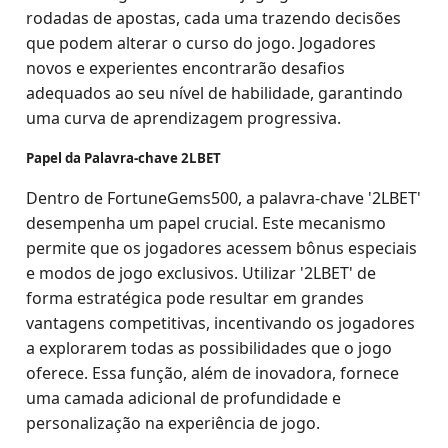
rodadas de apostas, cada uma trazendo decisões
que podem alterar o curso do jogo. Jogadores
novos e experientes encontrarão desafios
adequados ao seu nível de habilidade, garantindo
uma curva de aprendizagem progressiva.
Papel da Palavra-chave 2LBET
Dentro de FortuneGems500, a palavra-chave '2LBET'
desempenha um papel crucial. Este mecanismo
permite que os jogadores acessem bônus especiais
e modos de jogo exclusivos. Utilizar '2LBET' de
forma estratégica pode resultar em grandes
vantagens competitivas, incentivando os jogadores
a explorarem todas as possibilidades que o jogo
oferece. Essa função, além de inovadora, fornece
uma camada adicional de profundidade e
personalização na experiência de jogo.