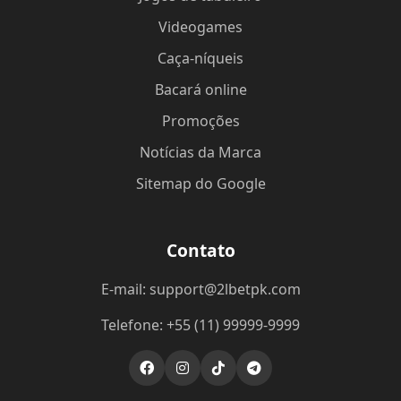
Videogames
Caça-níqueis
Bacará online
Promoções
Notícias da Marca
Sitemap do Google
Contato
E-mail: support@2lbetpk.com
Telefone: +55 (11) 99999-9999