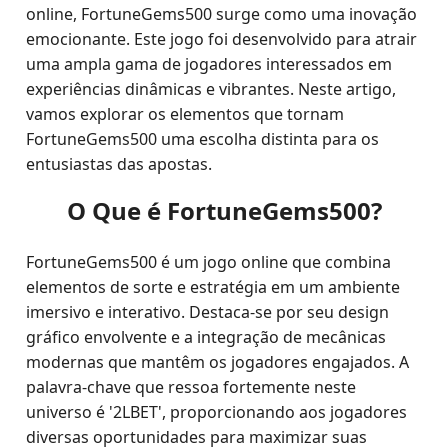
online, FortuneGems500 surge como uma inovação
emocionante. Este jogo foi desenvolvido para atrair
uma ampla gama de jogadores interessados em
experiências dinâmicas e vibrantes. Neste artigo,
vamos explorar os elementos que tornam
FortuneGems500 uma escolha distinta para os
entusiastas das apostas.
O Que é FortuneGems500?
FortuneGems500 é um jogo online que combina
elementos de sorte e estratégia em um ambiente
imersivo e interativo. Destaca-se por seu design
gráfico envolvente e a integração de mecânicas
modernas que mantêm os jogadores engajados. A
palavra-chave que ressoa fortemente neste
universo é '2LBET', proporcionando aos jogadores
diversas oportunidades para maximizar suas