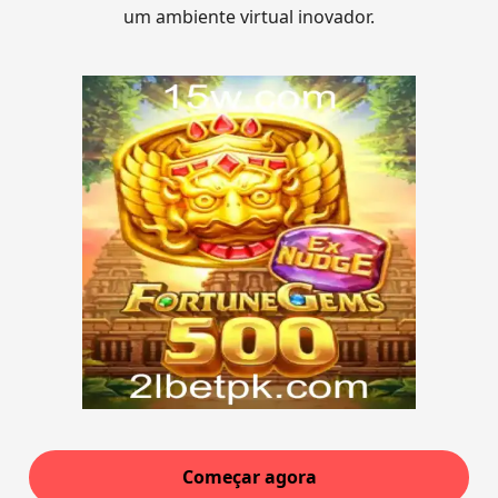
um ambiente virtual inovador.
Começar agora