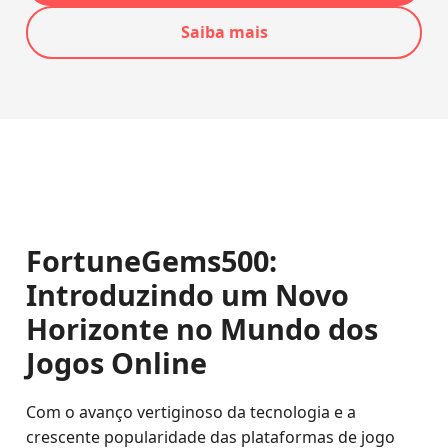
Saiba mais
FortuneGems500:
Introduzindo um Novo
Horizonte no Mundo dos
Jogos Online
Com o avanço vertiginoso da tecnologia e a
crescente popularidade das plataformas de jogo