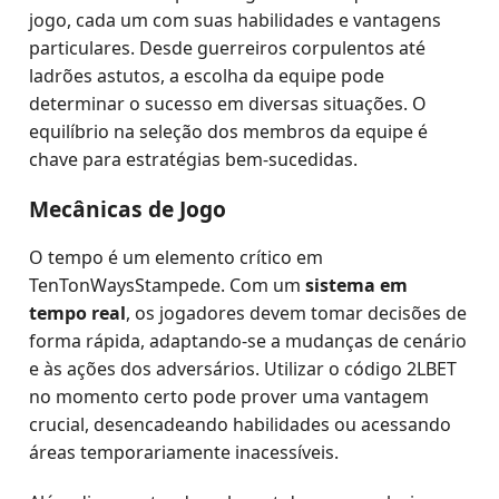
jogo, cada um com suas habilidades e vantagens
particulares. Desde guerreiros corpulentos até
ladrões astutos, a escolha da equipe pode
determinar o sucesso em diversas situações. O
equilíbrio na seleção dos membros da equipe é
chave para estratégias bem-sucedidas.
Mecânicas de Jogo
O tempo é um elemento crítico em
TenTonWaysStampede. Com um
sistema em
tempo real
, os jogadores devem tomar decisões de
forma rápida, adaptando-se a mudanças de cenário
e às ações dos adversários. Utilizar o código 2LBET
no momento certo pode prover uma vantagem
crucial, desencadeando habilidades ou acessando
áreas temporariamente inacessíveis.