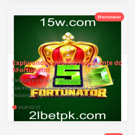
5Fortunator
Explorando o Mundo Fascinante do
5Fortunator
Descubra o emocionante jogo 5Fortunator e
sua integração com a plataforma 2LBET,
incluindo regras e mecânicas únicas.
2026-02-27