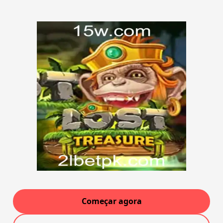
Começar agora