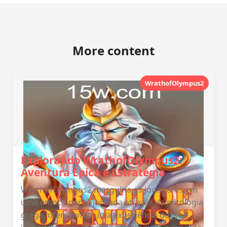
More content
WrathofOlympus2
Explorando WrathofOlympus2:
Aventura Épica e Estratégia
WrathofOlympus2 mergulha os jogadores em
uma emocionante jornada através da mitologia
grega, oferecendo uma experiência de jogo