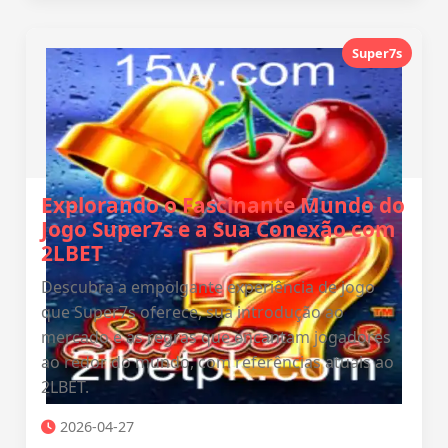
Super7s
Explorando o Fascinante Mundo do
Jogo Super7s e a Sua Conexão com
2LBET
Descubra a empolgante experiência de jogo
que Super7s oferece, sua introdução ao
mercado e as regras que encantam jogadores
ao redor do mundo, com referências atuais ao
2LBET.
2026-04-27