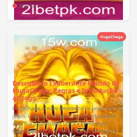
2026-02-11
HugaChaga
Descubra o Exuberante Mundo de
HugaChaga: Regras e Introdução
ao Jogo
HugaChaga, o novo fenômeno no universo dos
jogos, captura a imaginação dos entusiastas
com sua jogabilidade única e envolvente.
Explore as regras e mergulhe nesta aventura