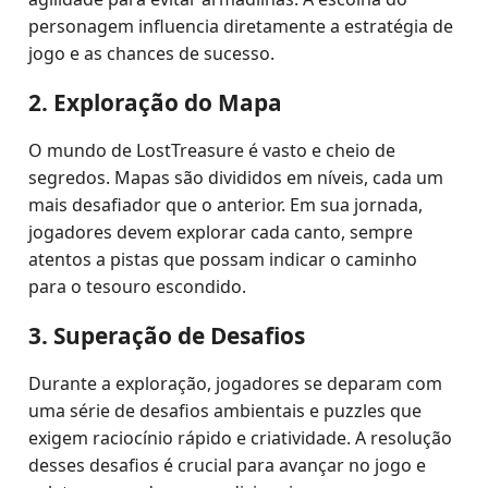
personagem influencia diretamente a estratégia de
jogo e as chances de sucesso.
2. Exploração do Mapa
O mundo de LostTreasure é vasto e cheio de
segredos. Mapas são divididos em níveis, cada um
mais desafiador que o anterior. Em sua jornada,
jogadores devem explorar cada canto, sempre
atentos a pistas que possam indicar o caminho
para o tesouro escondido.
3. Superação de Desafios
Durante a exploração, jogadores se deparam com
uma série de desafios ambientais e puzzles que
exigem raciocínio rápido e criatividade. A resolução
desses desafios é crucial para avançar no jogo e