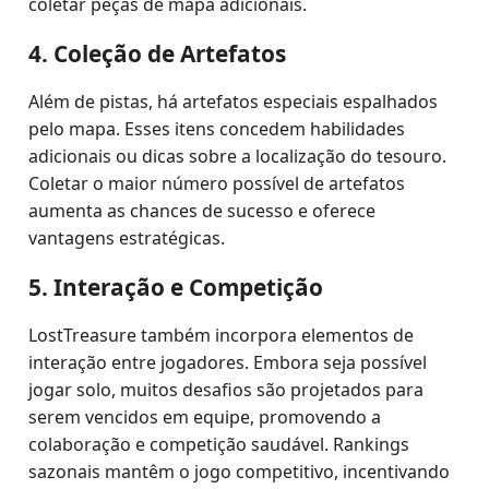
coletar peças de mapa adicionais.
4. Coleção de Artefatos
Além de pistas, há artefatos especiais espalhados
pelo mapa. Esses itens concedem habilidades
adicionais ou dicas sobre a localização do tesouro.
Coletar o maior número possível de artefatos
aumenta as chances de sucesso e oferece
vantagens estratégicas.
5. Interação e Competição
LostTreasure também incorpora elementos de
interação entre jogadores. Embora seja possível
jogar solo, muitos desafios são projetados para
serem vencidos em equipe, promovendo a
colaboração e competição saudável. Rankings
sazonais mantêm o jogo competitivo, incentivando