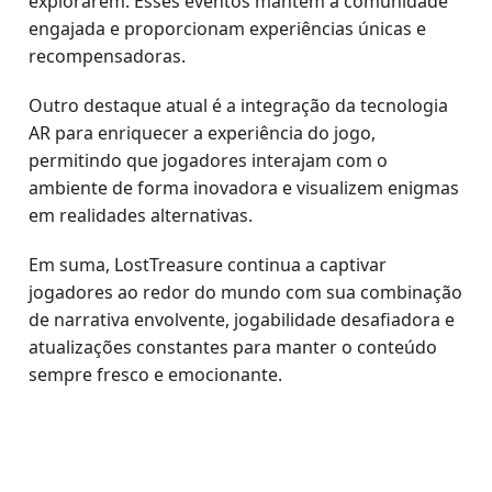
explorarem. Esses eventos mantêm a comunidade
engajada e proporcionam experiências únicas e
recompensadoras.
Outro destaque atual é a integração da tecnologia
AR para enriquecer a experiência do jogo,
permitindo que jogadores interajam com o
ambiente de forma inovadora e visualizem enigmas
em realidades alternativas.
Em suma, LostTreasure continua a captivar
jogadores ao redor do mundo com sua combinação
de narrativa envolvente, jogabilidade desafiadora e
atualizações constantes para manter o conteúdo
sempre fresco e emocionante.