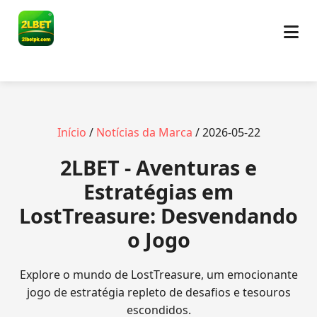
Início
/
Notícias da Marca
/ 2026-05-22
2LBET - Aventuras e
Estratégias em
LostTreasure: Desvendando
o Jogo
Explore o mundo de LostTreasure, um emocionante
jogo de estratégia repleto de desafios e tesouros
escondidos.