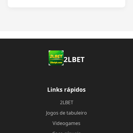
2LBET
Links rápidos
2LBET
Jogos de tabuleiro
Videogames