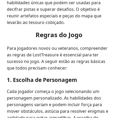
habilidades únicas que podem ser usadas para
decifrar pistas e superar desafios. O objetivo é
reunir artefatos especiais e peças do mapa que
levarão ao tesouro cobiçado.
Regras do Jogo
Para jogadores novos ou veteranos, compreender
as regras de LostTreasure é essencial para ter
sucesso no jogo. A seguir estão as regras básicas
que todos precisam conhecer:
1. Escolha de Personagem
Cada jogador começa o jogo selecionando um
personagem personalizado. As habilidades dos
personagens variam e podem incluir força para
mover obstáculos, astúcia para resolver enigmas e
agilidade para evitar armadilhas. A escolha do